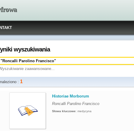
yfrowa
NTAKT
yniki wyszukiwania
Wyszukiwanie zaawansowane...
1
naleziono :
.
Historiae Morborum
Roncalli Parolino Francisco
Słowa kluczowe
:
medycyna