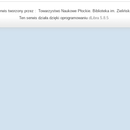
rwis tworzony przez : Towarzystwo Naukowe Płockie. Biblioteka im. Zielińsk
Ten serwis działa dzięki oprogramowaniu
dLibra 5.8.5