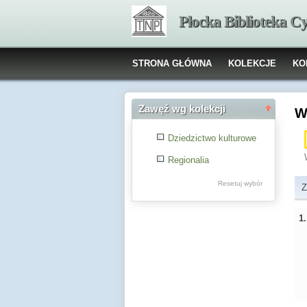
Płocka Biblioteka C
STRONA GŁÓWNA
KOLEKCJE
KO
Zawęź wg kolekcji
W
Dziedzictwo kulturowe
Regionalia
Resetuj wybór
Z
1