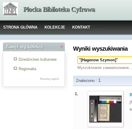
Płocka Biblioteka Cyfrowa
STRONA GŁÓWNA
KOLEKCJE
KONTAKT
Zawęź wg kolekcji
Wyniki wyszukiwania
Dziedzictwo kulturowe
Wyszukiwanie zaawansowane..
Regionalia
Resetuj wybór
1
Znaleziono :
1.
B
[
S