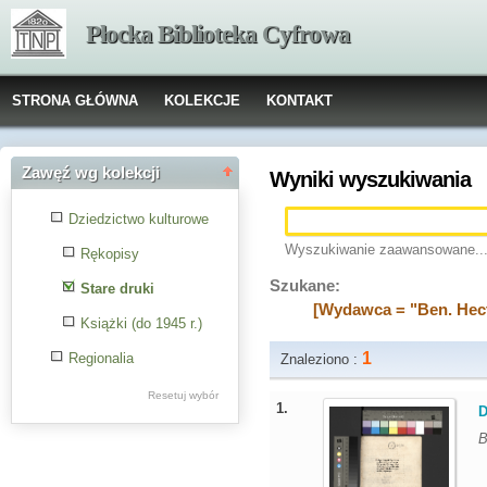
Płocka Biblioteka Cyfrowa
STRONA GŁÓWNA
KOLEKCJE
KONTAKT
Zawęź wg kolekcji
Wyniki wyszukiwania
Dziedzictwo kulturowe
Wyszukiwanie zaawansowane..
Rękopisy
Szukane:
Stare druki
[Wydawca = "Ben. Hecto
Książki (do 1945 r.)
1
Regionalia
Znaleziono :
Resetuj wybór
1.
D
B