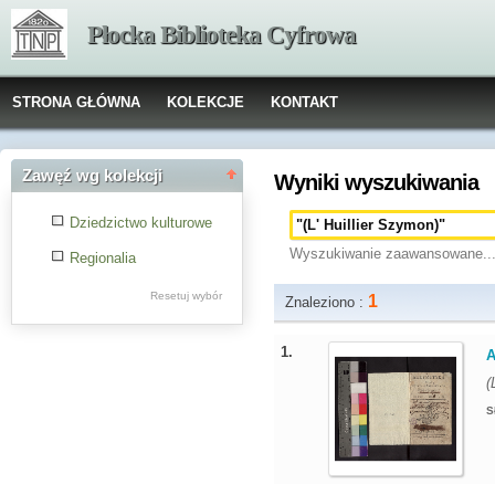
Płocka Biblioteka Cyfrowa
STRONA GŁÓWNA
KOLEKCJE
KONTAKT
Zawęź wg kolekcji
Wyniki wyszukiwania
Dziedzictwo kulturowe
Wyszukiwanie zaawansowane..
Regionalia
Resetuj wybór
1
Znaleziono :
1.
A
(
S