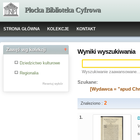
Płocka Biblioteka Cyfrowa
STRONA GŁÓWNA
KOLEKCJE
KONTAKT
Zawęź wg kolekcji
Wyniki wyszukiwania
Dziedzictwo kulturowe
Wyszukiwanie zaawansowane..
Regionalia
Szukane:
Resetuj wybór
[Wydawca = "apud Chr
2
Znaleziono :
1.
D
V
S