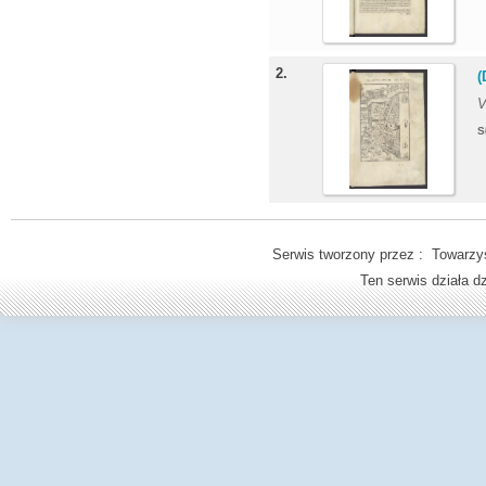
2.
(
V
S
Serwis tworzony przez : Towarzys
Ten serwis działa 