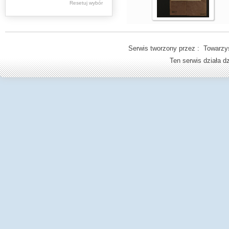
Resetuj wybór
Spuścizna
Aleksandra
Macieszy
Serwis tworzony przez : Towarzys
Stare druki
Ten serwis działa 
Książki (do 1945 r.)
Regionalia