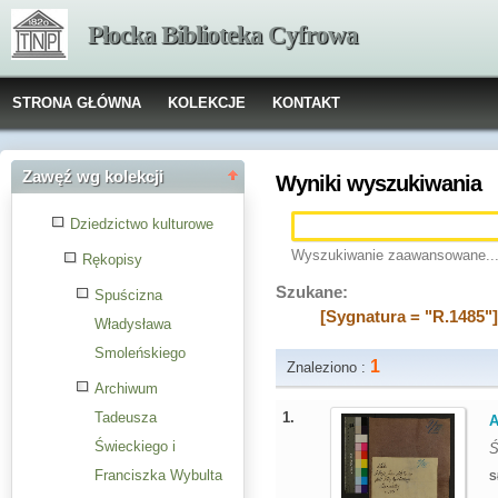
Płocka Biblioteka Cyfrowa
STRONA GŁÓWNA
KOLEKCJE
KONTAKT
Zawęź wg kolekcji
Wyniki wyszukiwania
Dziedzictwo kulturowe
Wyszukiwanie zaawansowane..
Rękopisy
Szukane:
Spuścizna
[Sygnatura = "R.1485"
Władysława
Smoleńskiego
1
Znaleziono :
Archiwum
1.
Tadeusza
A
Świeckiego i
Ś
Franciszka Wybulta
S