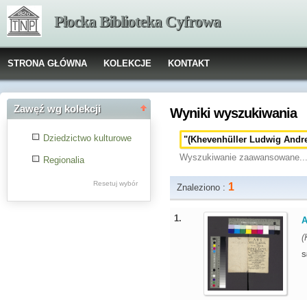
Płocka Biblioteka Cyfrowa
STRONA GŁÓWNA
KOLEKCJE
KONTAKT
Zawęź wg kolekcji
Wyniki wyszukiwania
Dziedzictwo kulturowe
Wyszukiwanie zaawansowane..
Regionalia
Resetuj wybór
1
Znaleziono :
1.
A
(
S