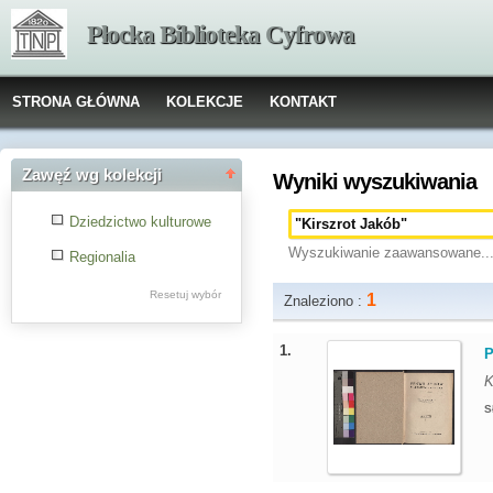
Płocka Biblioteka Cyfrowa
STRONA GŁÓWNA
KOLEKCJE
KONTAKT
Zawęź wg kolekcji
Wyniki wyszukiwania
Dziedzictwo kulturowe
Wyszukiwanie zaawansowane..
Regionalia
Resetuj wybór
1
Znaleziono :
1.
P
K
S