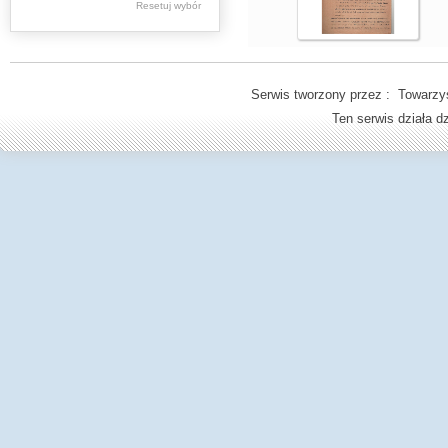
Resetuj wybór
Spuścizna
Aleksandra
Macieszy
Serwis tworzony przez : Towarzys
Stare druki
Ten serwis działa 
Książki (do 1945 r.)
Regionalia