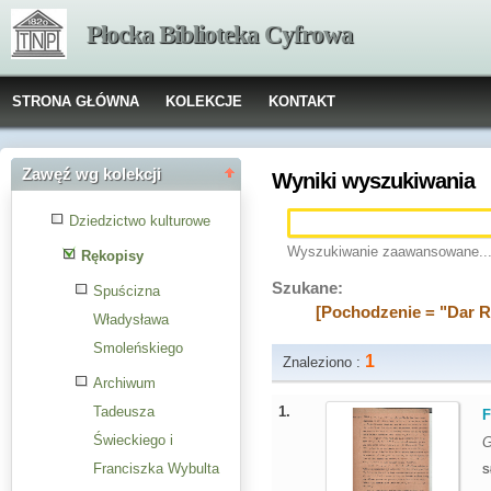
Płocka Biblioteka Cyfrowa
STRONA GŁÓWNA
KOLEKCJE
KONTAKT
Zawęź wg kolekcji
Wyniki wyszukiwania
Dziedzictwo kulturowe
Wyszukiwanie zaawansowane..
Rękopisy
Szukane:
Spuścizna
[Pochodzenie = "Dar R
Władysława
Smoleńskiego
1
Znaleziono :
Archiwum
1.
Tadeusza
F
Świeckiego i
G
Franciszka Wybulta
S