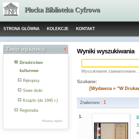
Płocka Biblioteka Cyfrowa
STRONA GŁÓWNA
KOLEKCJE
KONTAKT
Zawęź wg kolekcji
Wyniki wyszukiwania
Dziedzictwo
kulturowe
Wyszukiwanie zaawansowane..
Rękopisy
Szukane:
[Wydawca = "W Drukar
Stare druki
Książki (do 1945 r.)
1
Znaleziono :
Regionalia
1.
D
Resetuj wybór
S
S