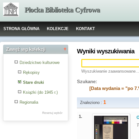
Płocka Biblioteka Cyfrowa
STRONA GŁÓWNA
KOLEKCJE
KONTAKT
Zawęź wg kolekcji
Wyniki wyszukiwania
Dziedzictwo kulturowe
Wyszukiwanie zaawansowane..
Rękopisy
Szukane:
Stare druki
[Data wydania = "po 7.V
Książki (do 1945 r.)
1
Regionalia
Znaleziono :
Resetuj wybór
1.
O
T