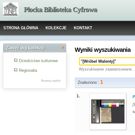
Płocka Biblioteka Cyfrowa
STRONA GŁÓWNA
KOLEKCJE
KONTAKT
Zawęź wg kolekcji
Wyniki wyszukiwania
Dziedzictwo kulturowe
Wyszukiwanie zaawansowane..
Regionalia
Resetuj wybór
1
Znaleziono :
1.
P
[
S