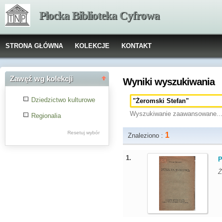
Płocka Biblioteka Cyfrowa
STRONA GŁÓWNA
KOLEKCJE
KONTAKT
Zawęź wg kolekcji
Wyniki wyszukiwania
Dziedzictwo kulturowe
Wyszukiwanie zaawansowane..
Regionalia
Resetuj wybór
1
Znaleziono :
1.
P
Ż