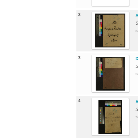
2.
A
Ś
S
3.
D
Ś
S
4.
A
Ś
S