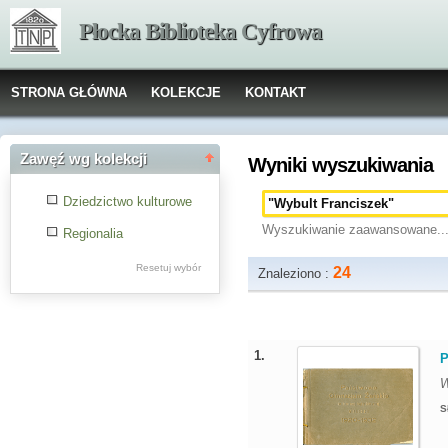
Płocka Biblioteka Cyfrowa
STRONA GŁÓWNA
KOLEKCJE
KONTAKT
Zawęź wg kolekcji
Wyniki wyszukiwania
Dziedzictwo kulturowe
Wyszukiwanie zaawansowane..
Regionalia
Resetuj wybór
24
Znaleziono :
1.
P
W
S