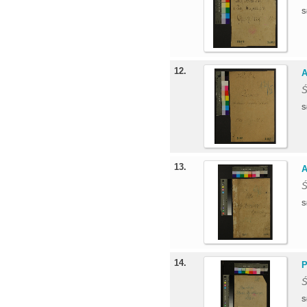
S
12.
A
Ś
S
13.
A
Ś
S
14.
P
Ś
S