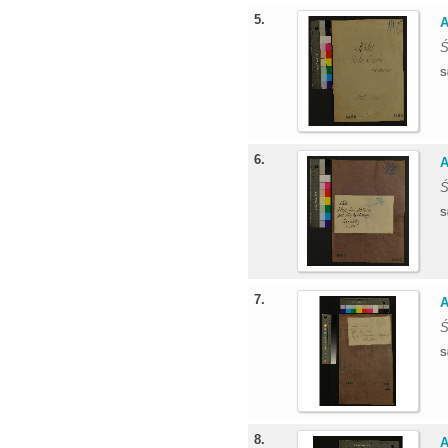
5.
A
Ś
S
6.
A
Ś
S
7.
A
Ś
S
8.
A