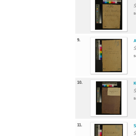
Ś
S
9.
A
Ś
S
10.
K
Ś
S
11.
S
Ś