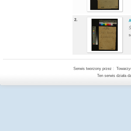
2.
A
Ś
S
Serwis tworzony przez : Towarzys
Ten serwis działa 