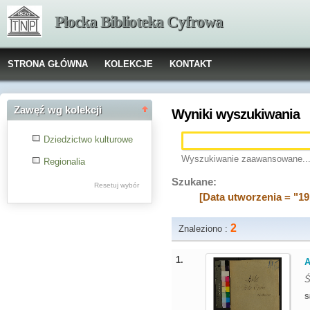
Płocka Biblioteka Cyfrowa
STRONA GŁÓWNA
KOLEKCJE
KONTAKT
Zawęź wg kolekcji
Wyniki wyszukiwania
Dziedzictwo kulturowe
Wyszukiwanie zaawansowane..
Regionalia
Szukane:
Resetuj wybór
[Data utworzenia = "19
2
Znaleziono :
1.
A
Ś
S