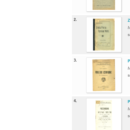
2.
Z
M
S
3.
P
M
S
4.
P
M
S