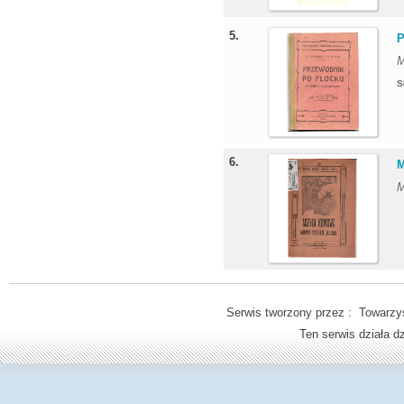
5.
P
M
S
6.
M
M
Serwis tworzony przez : Towarzys
Ten serwis działa 