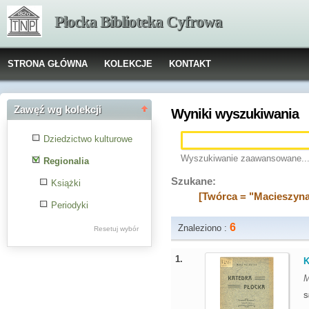
Płocka Biblioteka Cyfrowa
STRONA GŁÓWNA
KOLEKCJE
KONTAKT
Zawęź wg kolekcji
Wyniki wyszukiwania
Dziedzictwo kulturowe
Wyszukiwanie zaawansowane..
Regionalia
Szukane:
Książki
[Twórca = "Macieszyna
Periodyki
6
Znaleziono :
Resetuj wybór
1.
K
M
S