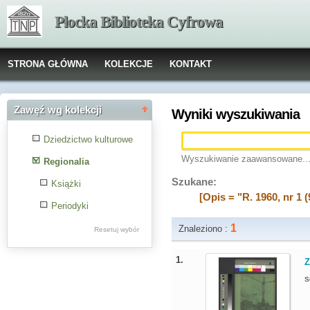
Płocka Biblioteka Cyfrowa
STRONA GŁÓWNA
KOLEKCJE
KONTAKT
Zawęź wg kolekcji
Wyniki wyszukiwania
Dziedzictwo kulturowe
Wyszukiwanie zaawansowane..
Regionalia
Szukane:
Książki
[Opis = "R. 1960, nr 1 (
Periodyki
1
Znaleziono :
Resetuj wybór
1.
Z
S