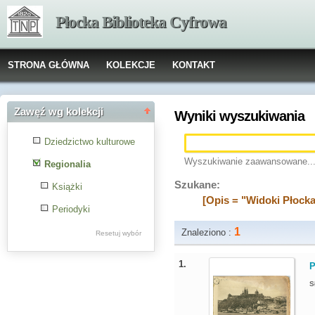
Płocka Biblioteka Cyfrowa
STRONA GŁÓWNA
KOLEKCJE
KONTAKT
Zawęź wg kolekcji
Wyniki wyszukiwania
Dziedzictwo kulturowe
Wyszukiwanie zaawansowane..
Regionalia
Szukane:
Książki
[Opis = "Widoki Płocka
Periodyki
1
Znaleziono :
Resetuj wybór
1.
P
S