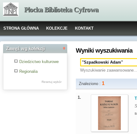
Płocka Biblioteka Cyfrowa
STRONA GŁÓWNA
KOLEKCJE
KONTAKT
Zawęź wg kolekcji
Wyniki wyszukiwania
Dziedzictwo kulturowe
Wyszukiwanie zaawansowane..
Regionalia
Resetuj wybór
1
Znaleziono :
1.
T
S
S