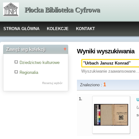
Płocka Biblioteka Cyfrowa
STRONA GŁÓWNA
KOLEKCJE
KONTAKT
Zawęź wg kolekcji
Wyniki wyszukiwania
Dziedzictwo kulturowe
Wyszukiwanie zaawansowane..
Regionalia
Resetuj wybór
1
Znaleziono :
1.
U
U
S