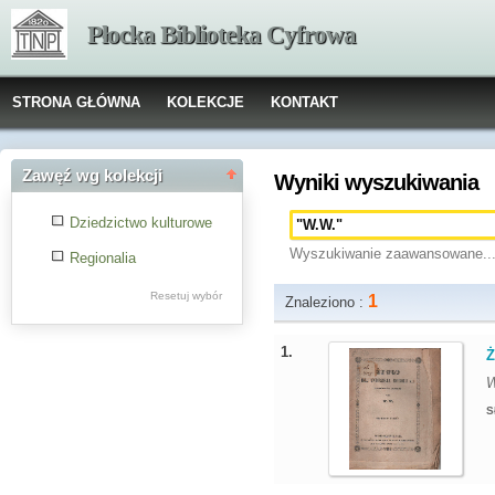
Płocka Biblioteka Cyfrowa
STRONA GŁÓWNA
KOLEKCJE
KONTAKT
Zawęź wg kolekcji
Wyniki wyszukiwania
Dziedzictwo kulturowe
Wyszukiwanie zaawansowane..
Regionalia
Resetuj wybór
1
Znaleziono :
1.
Ż
S