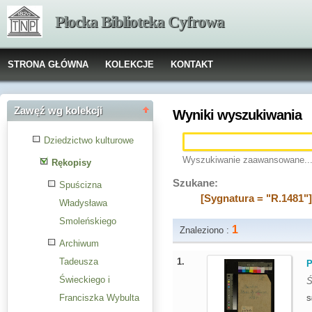
Płocka Biblioteka Cyfrowa
STRONA GŁÓWNA
KOLEKCJE
KONTAKT
Zawęź wg kolekcji
Wyniki wyszukiwania
Dziedzictwo kulturowe
Wyszukiwanie zaawansowane..
Rękopisy
Szukane:
Spuścizna
[Sygnatura = "R.1481"
Władysława
Smoleńskiego
1
Znaleziono :
Archiwum
1.
Tadeusza
P
Świeckiego i
Ś
Franciszka Wybulta
S