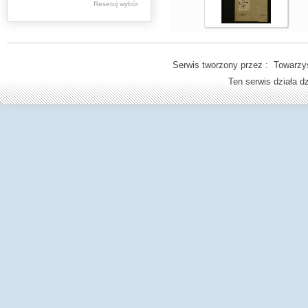
Resetuj wybór
Spuścizna
Aleksandra
Macieszy
Serwis tworzony przez : Towarzys
Stare druki
Ten serwis działa 
Książki (do 1945 r.)
Regionalia