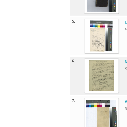
5.
L
P
6.
N
S
7.
A
S