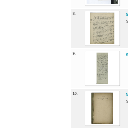
8.
G
S
9.
K
10.
N
S