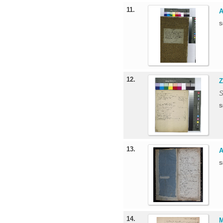
11.
A
S
12.
Z
S
S
13.
A
S
14.
M