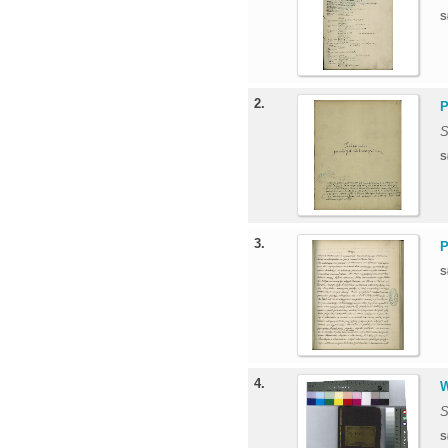
S
2.
P
S
S
3.
P
S
4.
W
S
S