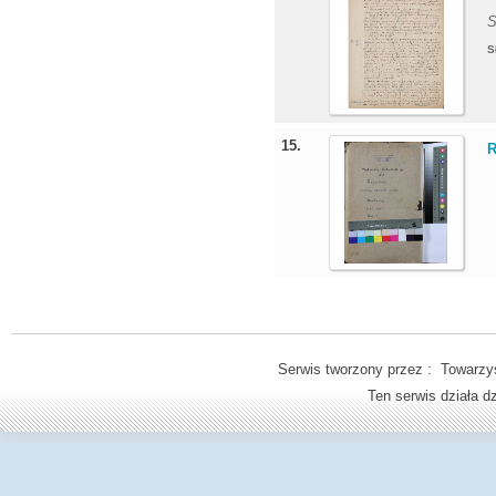
S
S
15.
R
Serwis tworzony przez : Towarzys
Ten serwis działa 