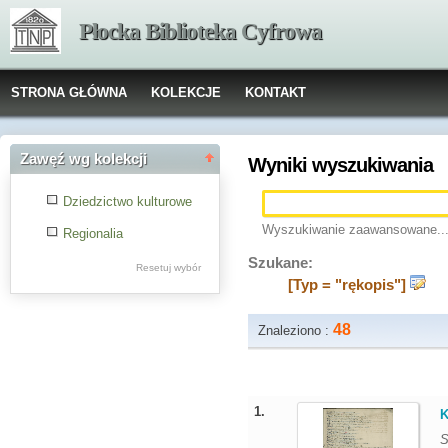
Płocka Biblioteka Cyfrowa
STRONA GŁÓWNA
KOLEKCJE
KONTAKT
Zawęź wg kolekcji
Wyniki wyszukiwania
Dziedzictwo kulturowe
Wyszukiwanie zaawansowane..
Regionalia
Szukane:
Resetuj wybór
[Typ = "rękopis"]
48
Znaleziono :
1.
K
S