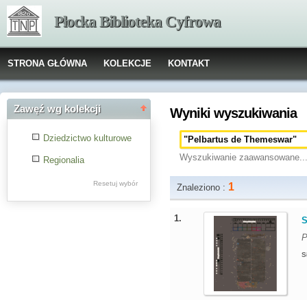
Płocka Biblioteka Cyfrowa
STRONA GŁÓWNA
KOLEKCJE
KONTAKT
Zawęź wg kolekcji
Wyniki wyszukiwania
Dziedzictwo kulturowe
Wyszukiwanie zaawansowane..
Regionalia
Resetuj wybór
1
Znaleziono :
1.
S
P
S