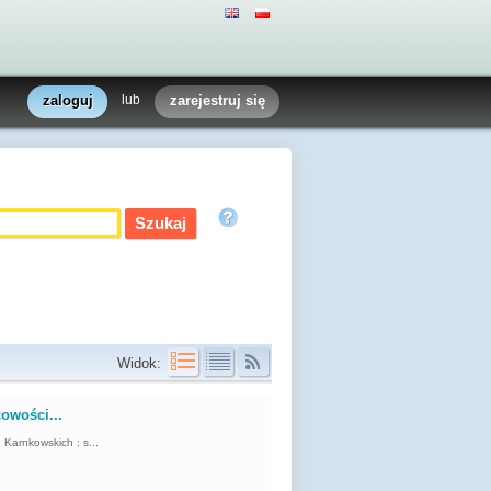
zaloguj
lub
zarejestruj się
Widok:
cowości...
d Karnkowskich ; s...