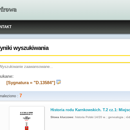
yfrowa
NTAKT
yniki wyszukiwania
Wyszukiwanie zaawansowane...
ukane:
[Sygnatura = "D.13584"]
7
naleziono :
.
Historia rodu Karnkowskich. T.2 cz.1: Miejs
Słowa kluczowe
:
historia Polski 14/20 w. ; genealogia ; ró