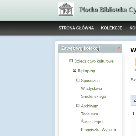
Płocka Biblioteka C
STRONA GŁÓWNA
KOLEKCJE
KO
Zawęź wg kolekcji
W
Dziedzictwo kulturowe
Rękopisy
Sz
Spuścizna
Władysława
Smoleńskiego
Z
Archiwum
1
Tadeusza
Świeckiego i
Franciszka Wybulta