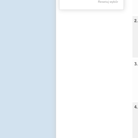
Resetuj wybór
Spuścizna
Aleksandra
Macieszy
2
Stare druki
Książki (do 1945 r.)
Regionalia
3
4