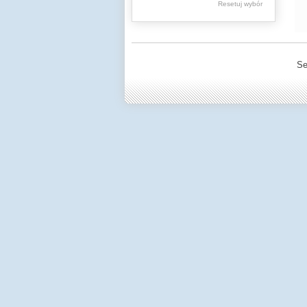
Resetuj wybór
Spuścizna
Aleksandra
Macieszy
Se
Stare druki
Książki (do 1945 r.)
Regionalia