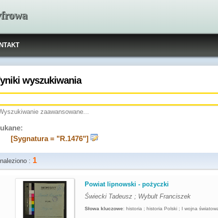
yfrowa
NTAKT
yniki wyszukiwania
Wyszukiwanie zaawansowane...
ukane:
[Sygnatura = "R.1476"]
1
naleziono :
.
Powiat lipnowski - pożyczki
Świecki Tadeusz ; Wybult Franciszek
Słowa kluczowe
:
historia ; historia Polski ; I wojna światow