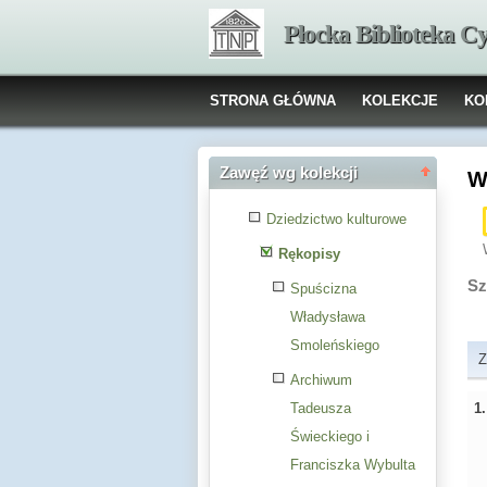
Płocka Biblioteka C
STRONA GŁÓWNA
KOLEKCJE
KO
Zawęź wg kolekcji
W
Dziedzictwo kulturowe
Rękopisy
Sz
Spuścizna
Władysława
Smoleńskiego
Z
Archiwum
1
Tadeusza
Świeckiego i
Franciszka Wybulta