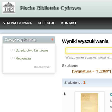
Płocka Biblioteka Cyfrowa
STRONA GŁÓWNA
KOLEKCJE
KONTAKT
Zawęź wg kolekcji
Wyniki wyszukiwania
Dziedzictwo kulturowe
Wyszukiwanie zaawansowane..
Regionalia
Szukane:
Resetuj wybór
[Sygnatura = "F.1369"]
1
Znaleziono :
1.
O
M
S