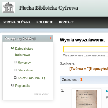
Płocka Biblioteka Cyfrowa
STRONA GŁÓWNA
KOLEKCJE
KONTAKT
Zawęź wg kolekcji
Wyniki wyszukiwania
Dziedzictwo
kulturowe
Wyszukiwanie zaawansowane..
Rękopisy
Szukane:
[Twórca = "[Kopczyński
Stare druki
Książki (do 1945 r.)
1
Znaleziono :
Regionalia
1.
R
Resetuj wybór
[