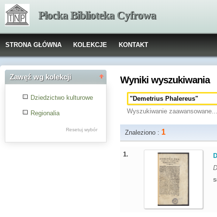
Płocka Biblioteka Cyfrowa
STRONA GŁÓWNA
KOLEKCJE
KONTAKT
Zawęź wg kolekcji
Wyniki wyszukiwania
Dziedzictwo kulturowe
Wyszukiwanie zaawansowane..
Regionalia
Resetuj wybór
1
Znaleziono :
1.
D
D
S