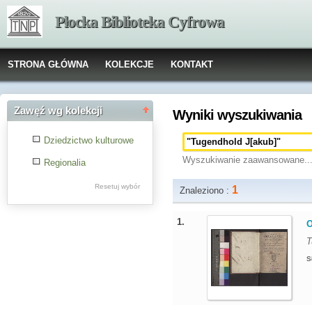
Płocka Biblioteka Cyfrowa
STRONA GŁÓWNA
KOLEKCJE
KONTAKT
Zawęź wg kolekcji
Wyniki wyszukiwania
Dziedzictwo kulturowe
Wyszukiwanie zaawansowane..
Regionalia
Resetuj wybór
1
Znaleziono :
1.
O
T
S