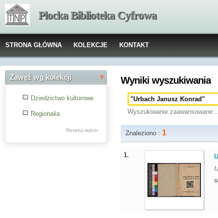
Płocka Biblioteka Cyfrowa
STRONA GŁÓWNA
KOLEKCJE
KONTAKT
Zawęź wg kolekcji
Wyniki wyszukiwania
Dziedzictwo kulturowe
Wyszukiwanie zaawansowane..
Regionalia
Resetuj wybór
1
Znaleziono :
1.
U
U
S