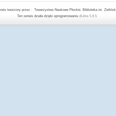
rwis tworzony przez : Towarzystwo Naukowe Płockie. Biblioteka im. Zielińsk
Ten serwis działa dzięki oprogramowaniu
dLibra 5.8.5