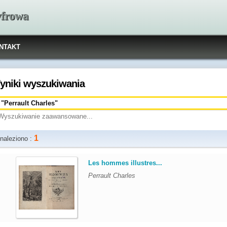
yfrowa
NTAKT
yniki wyszukiwania
Wyszukiwanie zaawansowane...
1
naleziono :
.
Les hommes illustres...
Perrault Charles