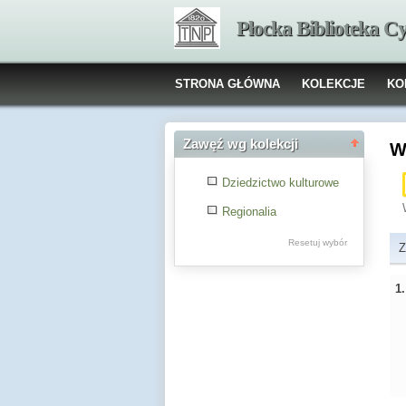
Płocka Biblioteka C
STRONA GŁÓWNA
KOLEKCJE
KO
Zawęź wg kolekcji
W
Dziedzictwo kulturowe
Regionalia
Resetuj wybór
Z
1