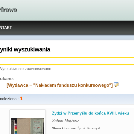
yfrowa
NTAKT
yniki wyszukiwania
Wyszukiwanie zaawansowane...
ukane:
[Wydawca = "Nakładem funduszu konkursowego"]
1
naleziono :
.
Żydzi w Przemyślu do końca XVIII. wieku
Schorr Mojżesz
Słowa kluczowe
:
Żydzi ; Przemyśl