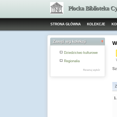
Płocka Biblioteka C
STRONA GŁÓWNA
KOLEKCJE
KO
Zawęź wg kolekcji
W
Dziedzictwo kulturowe
Regionalia
Sz
Resetuj wybór
Z
1