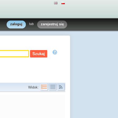
zaloguj
lub
zarejestruj się
Widok: