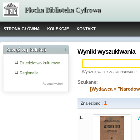
Płocka Biblioteka Cyfrowa
STRONA GŁÓWNA
KOLEKCJE
KONTAKT
Zawęź wg kolekcji
Wyniki wyszukiwania
Dziedzictwo kulturowe
Wyszukiwanie zaawansowane..
Regionalia
Szukane:
Resetuj wybór
[Wydawca = "Narodowo
1
Znaleziono :
1.
W