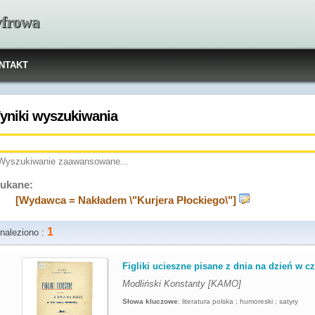
yfrowa
NTAKT
yniki wyszukiwania
Wyszukiwanie zaawansowane...
ukane:
[Wydawca = Nakładem \"Kurjera Płockiego\"]
1
naleziono :
.
Figliki ucieszne pisane z dnia na dzień w cz
Modliński Konstanty [KAMO]
Słowa kluczowe
:
literatura polska ; humoreski ; satyry