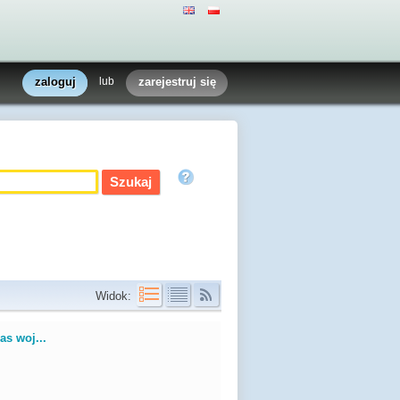
zaloguj
lub
zarejestruj się
Widok:
as woj...