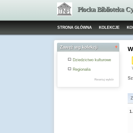
Płocka Biblioteka C
STRONA GŁÓWNA
KOLEKCJE
KO
Zawęź wg kolekcji
W
Dziedzictwo kulturowe
Regionalia
Sz
Resetuj wybór
Z
1