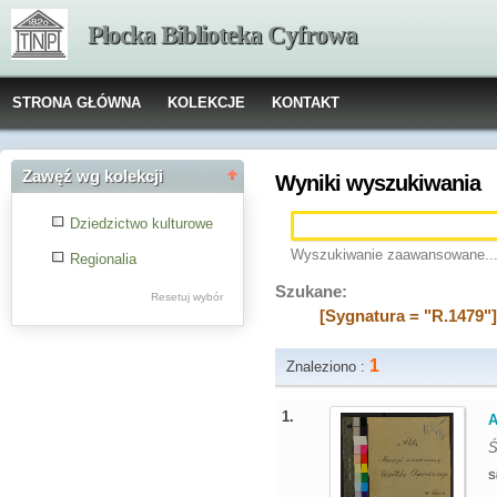
Płocka Biblioteka Cyfrowa
STRONA GŁÓWNA
KOLEKCJE
KONTAKT
Zawęź wg kolekcji
Wyniki wyszukiwania
Dziedzictwo kulturowe
Wyszukiwanie zaawansowane..
Regionalia
Szukane:
Resetuj wybór
[Sygnatura = "R.1479"
1
Znaleziono :
1.
A
Ś
S