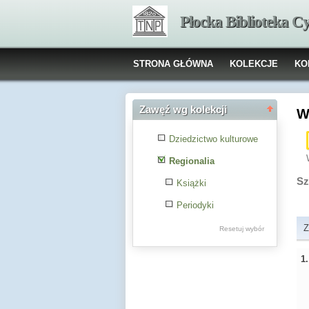
Płocka Biblioteka C
STRONA GŁÓWNA
KOLEKCJE
KO
Zawęź wg kolekcji
W
Dziedzictwo kulturowe
Regionalia
Sz
Książki
Periodyki
Z
Resetuj wybór
1