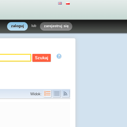
zaloguj
lub
zarejestruj się
Widok:
e