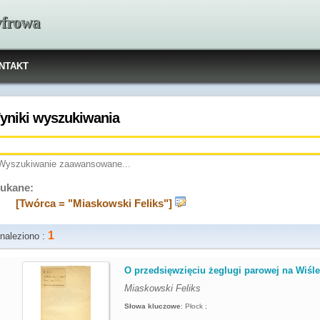
yfrowa
NTAKT
yniki wyszukiwania
Wyszukiwanie zaawansowane...
ukane:
[Twórca = "Miaskowski Feliks"]
1
naleziono :
.
O przedsięwzięciu żeglugi parowej na Wiśl
Miaskowski Feliks
Słowa kluczowe
:
Płock ;