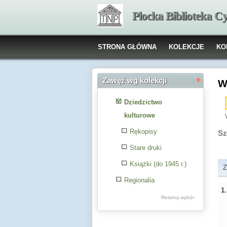
Płocka Biblioteka C
STRONA GŁÓWNA
KOLEKCJE
KO
Zawęź wg kolekcji
W
Dziedzictwo
kulturowe
Rękopisy
Sz
Stare druki
Książki (do 1945 r.)
Z
Regionalia
1
Resetuj wybór