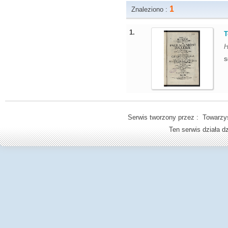
1
Znaleziono :
1.
T
H
S
Serwis tworzony przez : Towarzys
Ten serwis działa 