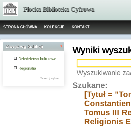
Płocka Biblioteka Cyfrowa
STRONA GŁÓWNA
KOLEKCJE
KONTAKT
Zawęź wg kolekcji
Wyniki wyszu
Dziedzictwo kulturowe
Regionalia
Wyszukiwanie za
Resetuj wybór
Szukane:
[Tytuł = "T
Constantiens
Tomus III R
Religionis E