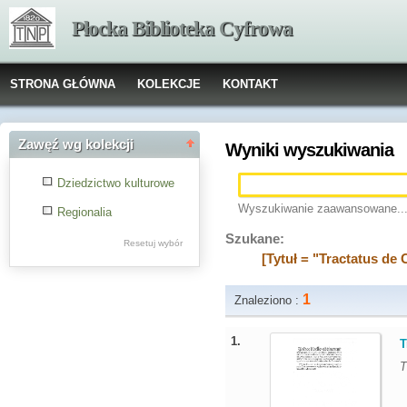
Płocka Biblioteka Cyfrowa
STRONA GŁÓWNA
KOLEKCJE
KONTAKT
Zawęź wg kolekcji
Wyniki wyszukiwania
Dziedzictwo kulturowe
Wyszukiwanie zaawansowane..
Regionalia
Szukane:
Resetuj wybór
[Tytuł = "Tractatus de 
1
Znaleziono :
1.
T
T