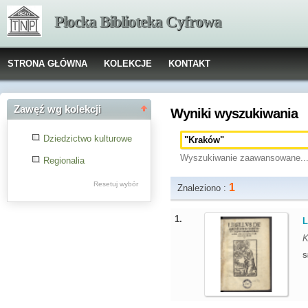
Płocka Biblioteka Cyfrowa
STRONA GŁÓWNA
KOLEKCJE
KONTAKT
Zawęź wg kolekcji
Wyniki wyszukiwania
Dziedzictwo kulturowe
Wyszukiwanie zaawansowane..
Regionalia
Resetuj wybór
1
Znaleziono :
1.
L
K
S