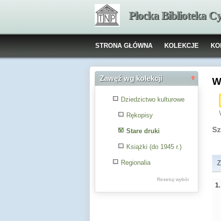
Płocka Biblioteka C
STRONA GŁÓWNA
KOLEKCJE
KO
Zawęź wg kolekcji
W
Dziedzictwo kulturowe
Rękopisy
Sz
Stare druki
Książki (do 1945 r.)
Regionalia
Z
Resetuj wybór
1