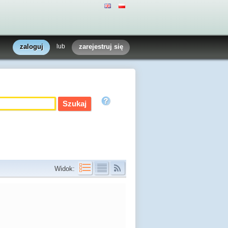
zaloguj
lub
zarejestruj się
Widok: