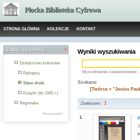
Płocka Biblioteka Cyfrowa
STRONA GŁÓWNA
KOLEKCJE
KONTAKT
Zawęź wg kolekcji
Wyniki wyszukiwania
Dziedzictwo kulturowe
Wyszukiwanie zaawansowane..
Rękopisy
Szukane:
Stare druki
[Twórca = "Jovius Pau
Książki (do 1945 r.)
1
Regionalia
Znaleziono :
Resetuj wybór
1.
P
J
S