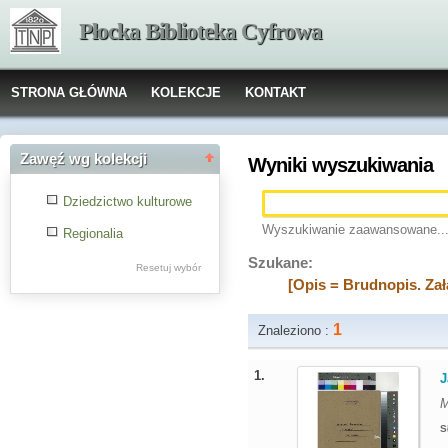
Płocka Biblioteka Cyfrowa
STRONA GŁÓWNA
KOLEKCJE
KONTAKT
Zawęź wg kolekcji
Wyniki wyszukiwania
Dziedzictwo kulturowe
Wyszukiwanie zaawansowane..
Regionalia
Szukane:
Resetuj wybór
[Opis = Brudnopis. Zał
1
Znaleziono :
1.
J
M
S