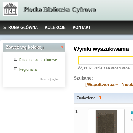
Płocka Biblioteka Cyfrowa
STRONA GŁÓWNA
KOLEKCJE
KONTAKT
Zawęź wg kolekcji
Wyniki wyszukiwania
Dziedzictwo kulturowe
Wyszukiwanie zaawansowane..
Regionalia
Szukane:
Resetuj wybór
[Współtwórca = "Nicol
1
Znaleziono :
1.
B
S