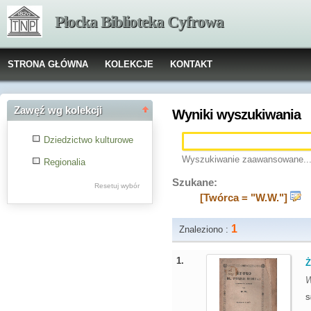
Płocka Biblioteka Cyfrowa
STRONA GŁÓWNA
KOLEKCJE
KONTAKT
Zawęź wg kolekcji
Wyniki wyszukiwania
Dziedzictwo kulturowe
Wyszukiwanie zaawansowane..
Regionalia
Szukane:
Resetuj wybór
[Twórca = "W.W."]
1
Znaleziono :
1.
Ż
S