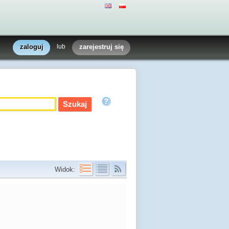
zaloguj
lub
zarejestruj się
Widok: