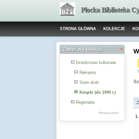
Płocka Biblioteka C
STRONA GŁÓWNA
KOLEKCJE
KO
Zawęź wg kolekcji
W
Dziedzictwo kulturowe
Rękopisy
Sz
Stare druki
Książki (do 1945 r.)
Regionalia
Z
Resetuj wybór
1