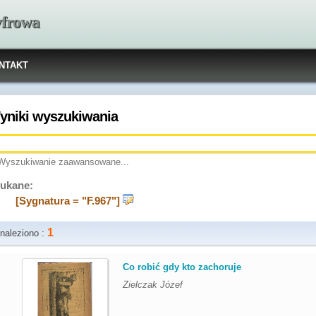
yfrowa
NTAKT
yniki wyszukiwania
Wyszukiwanie zaawansowane...
ukane:
[Sygnatura = "F.967"]
1
naleziono :
.
Co robić gdy kto zachoruje
Zielczak Józef