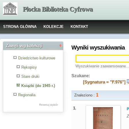
Płocka Biblioteka Cyfrowa
STRONA GŁÓWNA
KOLEKCJE
KONTAKT
Zawęź wg kolekcji
Wyniki wyszukiwania
Dziedzictwo kulturowe
Wyszukiwanie zaawansowane..
Rękopisy
Szukane:
Stare druki
[Sygnatura = "F.976"]
Książki (do 1945 r.)
1
Regionalia
Znaleziono :
Resetuj wybór
1.
P
Z