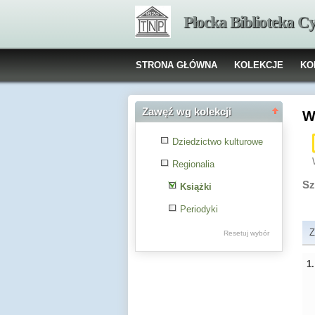
Płocka Biblioteka C
STRONA GŁÓWNA
KOLEKCJE
KO
Zawęź wg kolekcji
W
Dziedzictwo kulturowe
Regionalia
Sz
Książki
Periodyki
Z
Resetuj wybór
1