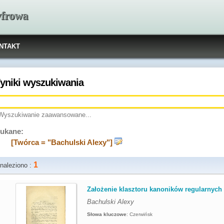
yfrowa
NTAKT
yniki wyszukiwania
Wyszukiwanie zaawansowane...
ukane:
[Twórca = "Bachulski Alexy"]
1
naleziono :
.
Założenie klasztoru kanoników regularnych 
Bachulski Alexy
Słowa kluczowe
:
Czerwińsk