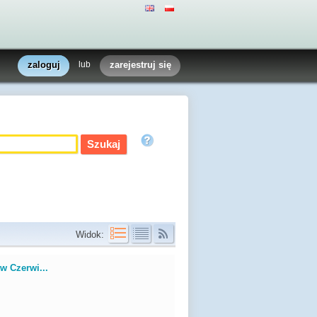
zaloguj
lub
zarejestruj się
Widok:
w Czerwi...