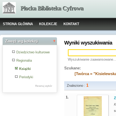
Płocka Biblioteka Cyfrowa
STRONA GŁÓWNA
KOLEKCJE
KONTAKT
Zawęź wg kolekcji
Wyniki wyszukiwania
Dziedzictwo kulturowe
Wyszukiwanie zaawansowane..
Regionalia
Szukane:
Książki
[Twórca = "Kisielewska
Periodyki
1
Znaleziono :
Resetuj wybór
1.
Z
K
S